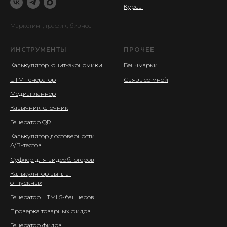
Курсы
Маркетинг, трафик, бизнес
ИНСТРУМЕНТЫ
ПРОЧЕЕ
Калькулятор юнит-экономики
Бенчмарки
UTM Генератор
Связь со мной
Медиапланнер
Кавычник-ёлочник
Генератор QR
Калькулятор достоверности
A/B-тестов
Суфлер для видеоблогеров
Калькулятор выплат
отпускных
Генератор HTML5-баннеров
Проверка товарных фидов
Генератор фидов