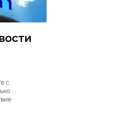
вости
е с
лько
твие