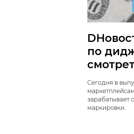
DНовост
по дидж
смотре
Сегодня в выпу
маркетплейсам
зарабатывает о
маркировки.