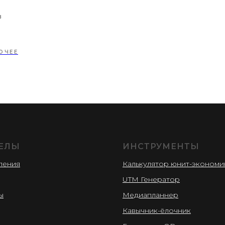
в
ОЧЕЕ
ЕЛЫ
ИНСТРУМЕНТЫ
ления
Калькулятор юнит-экономи
UTM Генератор
ы
Медиапланнер
Кавычник-ёлочник