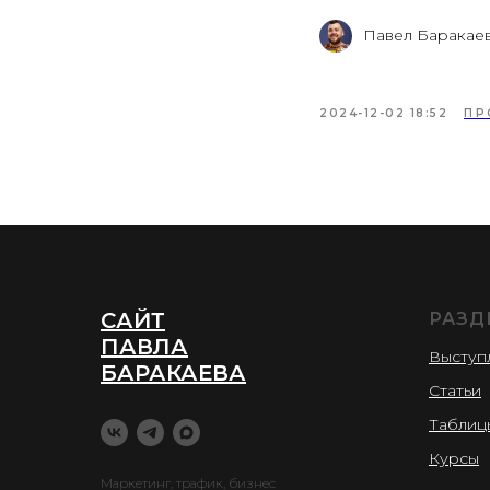
Павел Баракае
2024-12-02 18:52
ПР
САЙТ
РАЗД
ПАВЛА
Выступ
БАРАКАЕВА
Статьи
Таблиц
Курсы
Маркетинг, трафик, бизнес