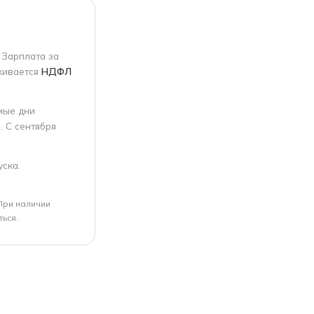
. Зарплата за
живается
НДФЛ
мые дни
3
. С сентября
уска.
При наличии
ться.