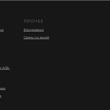
ПРОЧЕЕ
ки
Бенчмарки
Связь со мной
 A/B-
в
ных
в