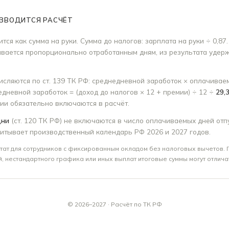
ИЗВОДИТСЯ РАСЧЁТ
тся как сумма на руки. Сумма до налогов: зарплата на руки ÷ 0,87
ывается пропорционально отработанным дням, из результата удер
исляются по ст. 139 ТК РФ: среднедневной заработок × оплачивае
едневной заработок = (доход до налогов × 12 + премии) ÷ 12 ÷
29,
ии обязательно включаются в расчёт.
дни
(ст. 120 ТК РФ) не включаются в число оплачиваемых дней отп
итывает производственный календарь РФ 2026 и 2027 годов.
тат для сотрудников с фиксированным окладом без налоговых вычетов. 
й, нестандартного графика или иных выплат итоговые суммы могут отлича
© 2026–2027 · Расчёт по ТК РФ