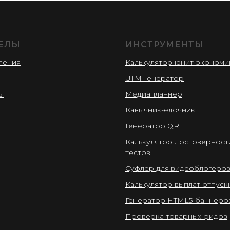
ЕЛЫ
ИНСТРУМЕНТЫ
ления
Калькулятор юнит-экономи
UTM Генератор
ы
Медиапланнер
Кавычник-ёлочник
Генератор QR
Калькулятор достоверности
тестов
Суфлер для видеоблогеро
Калькулятор выплат отпуск
Генератор HTML5-баннеро
Проверка товарных фидов