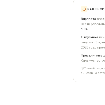
КАК ПРО
Зарплата
вводи
месяц рассчит
13%
.
Отпускные
исч
отпуска. Средн
2025 года прем
Праздничные 
Калькулятор уч
ⓘ Точный резуль
вычетов на дете