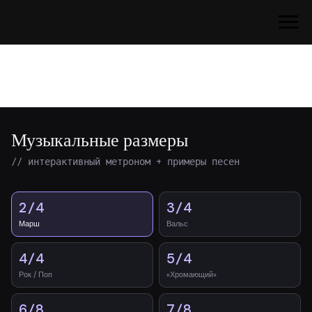
Музыкальные размеры
// интерактивный метроном + примеры песен
2/4
3/4
Марш
Вальс
4/4
5/4
Рок / Поп
«Хромающий»
6/8
7/8