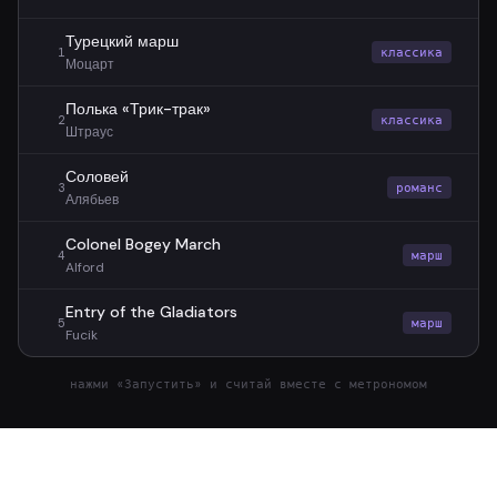
Турецкий марш
1
классика
Моцарт
Полька «Трик-трак»
2
классика
Штраус
Соловей
3
романс
Алябьев
Colonel Bogey March
4
марш
Alford
Entry of the Gladiators
5
марш
Fucik
нажми «Запустить» и считай вместе с метрономом