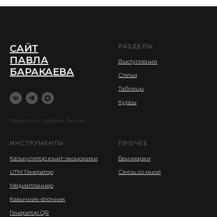
САЙТ
РАЗДЕЛЫ
ПАВЛА
Выступления
БАРАКАЕВА
Статьи
Таблицы
Курсы
Маркетинг, трафик, бизнес
ИНСТРУМЕНТЫ
ПРОЧЕЕ
Калькулятор юнит-экономики
Бенчмарки
UTM Генератор
Связь со мной
Медиапланнер
Кавычник-ёлочник
Генератор QR