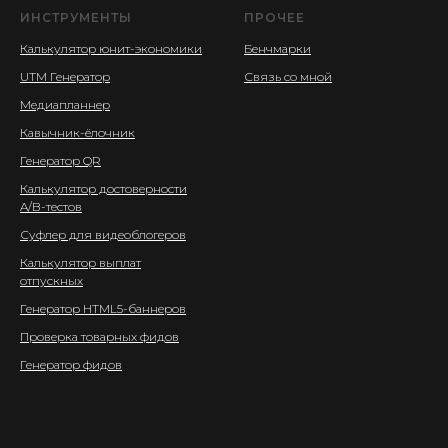
ИНСТРУМЕНТЫ
ПРОЧЕЕ
Калькулятор юнит-экономики
Бенчмарки
UTM Генератор
Связь со мной
Медиапланнер
Кавычник-ёлочник
Генератор QR
Калькулятор достоверности
A/B-тестов
Суфлер для видеоблогеров
Калькулятор выплат
отпускных
Генератор HTML5-баннеров
Проверка товарных фидов
Генератор фидов